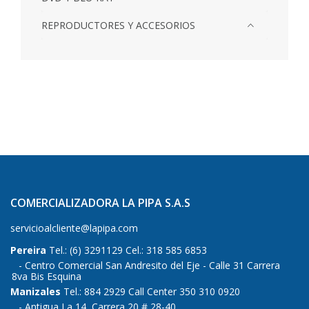
REPRODUCTORES Y ACCESORIOS
COMERCIALIZADORA LA PIPA S.A.S
servicioalcliente@lapipa.com
Pereira
Tel.: (6) 3291129 Cel.: 318 585 6853
Centro Comercial San Andresito del Eje - Calle 31 Carrera
8va Bis Esquina
Manizales
Tel.: 884 2929 Call Center 350 310 0920
Antigua La 14, Carrera 20 # 28-40